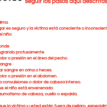
seguir los pasos aquí descritos
lma.
lugar es seguro y la víctima está consciente o inconscien
l niño:
ponde
ando profusamente
o presión en el área del pecho.
ngre
ngre en orina o heces.
 o presión en el abdomen.
ulsiones o dolor de cabeza intenso.
l niño está envenenado
tismo de cabeza, cuello o espalda.
ue la víctima y usted estén fuera de peligro, especial