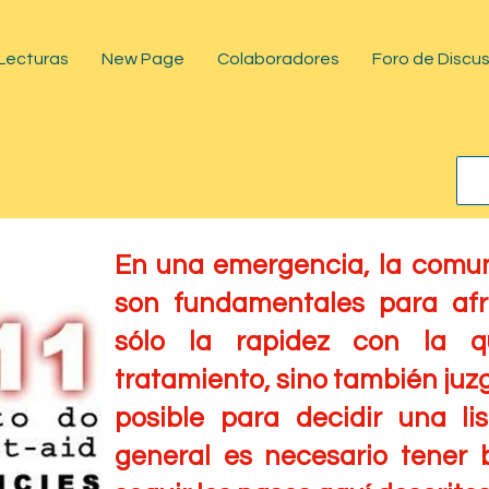
Lecturas
New Page
Colaboradores
Foro de Discu
En una emergencia, la comuni
son fundamentales para afro
sólo la rapidez con la q
tratamiento, sino también juzg
posible para decidir una li
general es necesario tener