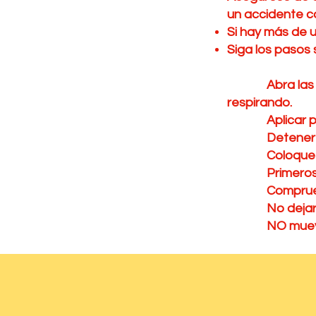
un accidente ca
Si hay más de u
Siga los pasos
Abra las vías 
respirando.
Aplicar proce
Detener las 
Coloque a la
Primeros aux
Compruebe si 
No dejar que 
NO mueva a la