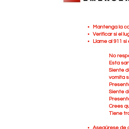
Mantenga la ca
Verificar si el 
Llame al 911 si e
No res
Esta sangr
Siente dolor 
vomita sa
Presentar sa
Siente dolor
Presenta conv
Crees que e
Tiene trauma
Asegúrese de q