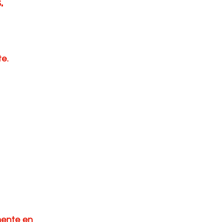
.
te.
mente en