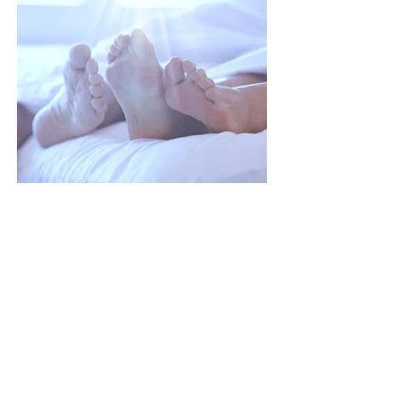
Introducing intimacy and sex
after the baby
How to handle emotions and
physical intimacy after becoming a
parent.