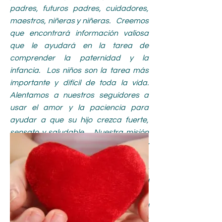
padres, futuros padres, cuidadores,
maestros, niñeras y niñeras. Creemos
que encontrará información valiosa
que le ayudará en la tarea de
comprender la paternidad y la
infancia. Los niños son la tarea más
importante y difícil de toda la vida.
Alentamos a nuestros seguidores a
usar el amor y la paciencia para
ayudar a que su hijo crezca fuerte,
sensato y saludable. Nuestra misión
es brindar información confiable y
actualizada sobre el desarrollo infantil,
planteando temas y pequeñas notas
que te ayudarán a afrontar el
desarrollo infantil y la paternidad.
Nuestro personal editorial traerá el
contenido más reciente sobre asuntos